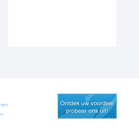
men
en
gratis lid worden