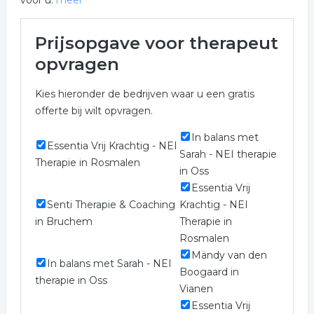
voor u.
meer
Meer over therapeut in
Prijsopgave voor therapeut
Wijchen
opvragen
In onderstaande lijst zijn alle therapeut in Wijchen
Kies hieronder de bedrijven waar u een gratis
weergegeven voor een prijs indicatie. Niet het bedrijf
offerte bij wilt opvragen.
gevonden waarnaar u opzoek bent?
In balans met
Vul onderstaand formulier zo volledig mogelijk in voor
Essentia Vrij Krachtig - NEI
Sarah - NEI therapie
een gratis prijs opgave in de categorie therapeut in de
Therapie in Rosmalen
in Oss
plaats Wijchen . De bedrijven zijn gekoppeld aan
Essentia Vrij
therapeut in Wijchen.
Senti Therapie & Coaching
Krachtig - NEI
Trefwoorden:
in Bruchem
Therapie in
Rosmalen
therapeut
psycholoog
gezondheid
Mändy van den
In balans met Sarah - NEI
Boogaard in
therapie in Oss
Vianen
Essentia Vrij