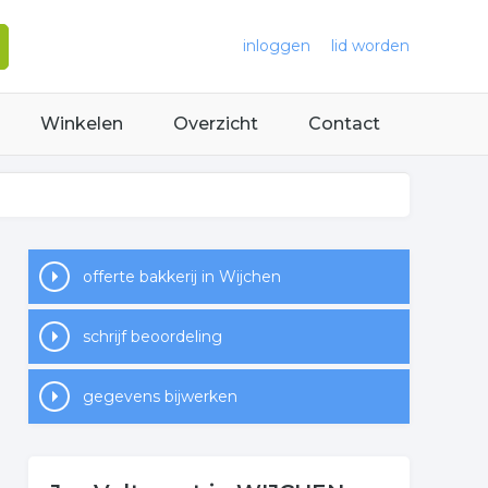
inloggen
lid worden
Winkelen
Overzicht
Contact
offerte bakkerij in Wijchen
schrijf beoordeling
gegevens bijwerken