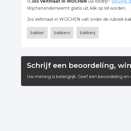
Is
Jos Veltmaat in WIJCHEN
uw bedrijf?
Bewerk d
Wijchenonderneemt gratis uit, klik op lid worden.
Jos Veltmaat in WIJCHEN valt onder de rubriek bakke
bakker
bakkers
bakkerij
Schrijf een beoordeling, wi
Uw mening is belangrijk. Geef een beoordeling en 