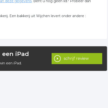
an deze gegevens
. Bent u nog geen lid? Probeer dan
rij. Een bakkerij uit Wijchen levert onder andere :
n een iPad
schrijf review
win een iPad.